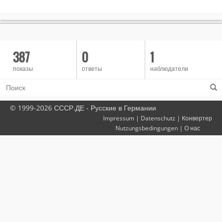
387
0
1
показы
ответы
наблюдатели
© 1999-2026 СССР.ДЕ - Русские в Германии
Impressum
|
Datenschutz
|
Конвертер
Nutzungsbedingungen
|
О нас